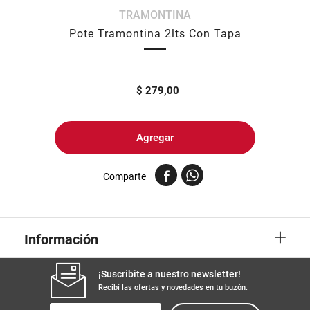
TRAMONTINA
8
.
fideos
Pote Tramontina 2lts Con Tapa
9
.
arroz
10
.
harina
$
279,00
Agregar
Comparte
+
Información
¡Suscribite a nuestro newsletter!
Recibí las ofertas y novedades en tu buzón.