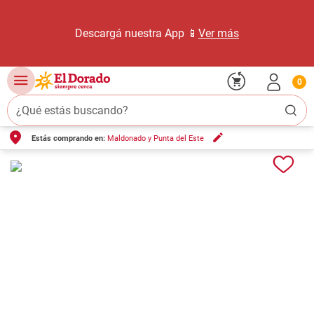
Descargá nuestra App 📱
Ver más
0
¿Qué estás buscando?
Estás comprando en:
Maldonado y Punta del Este
TÉRMINOS MÁS BUSCADOS
1
.
carne carnicería
2
.
leche
3
.
aceite
4
.
queso
5
.
bondiola
6
.
pollo
7
.
yerba