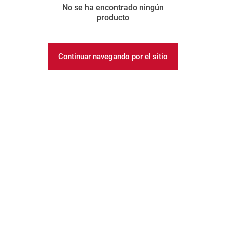
No se ha encontrado ningún
8
.
yerba
producto
9
.
arroz
10
.
harina
Continuar navegando por el sitio