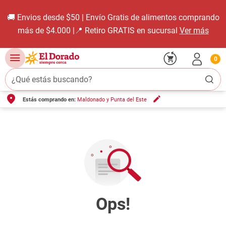
🚚 Envios desde $50 | Envío Gratis de alimentos comprando
más de $4.000 |📍 Retiro GRATIS en sucursal
Ver más
0
¿Qué estás buscando?
Estás comprando en:
Maldonado y Punta del Este
TÉRMINOS MÁS BUSCADOS
1
.
carne carnicería
2
.
leche
3
.
aceite
4
.
queso
5
.
pollo
6
.
bondiola
7
.
fideos