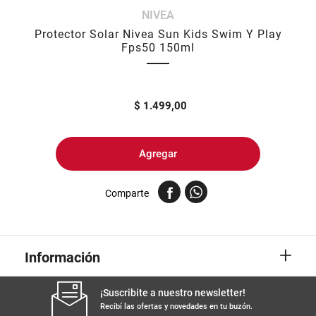
NIVEA
8
.
yerba
Protector Solar Nivea Sun Kids Swim Y Play
9
.
arroz
Fps50 150ml
10
.
harina
$
1.499,00
Agregar
Comparte
+
Información
¡Suscribite a nuestro newsletter!
Recibí las ofertas y novedades en tu buzón.