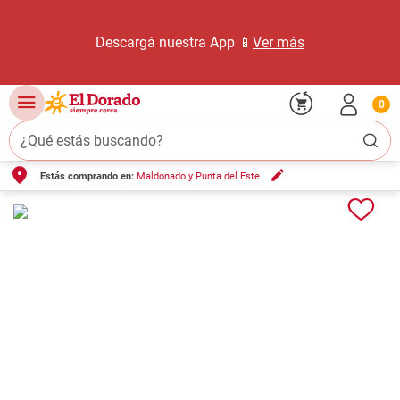
Descargá nuestra App 📱
Ver más
0
¿Qué estás buscando?
Estás comprando en:
Maldonado y Punta del Este
TÉRMINOS MÁS BUSCADOS
1
.
carne carnicería
2
.
leche
3
.
aceite
4
.
queso
5
.
pollo
6
.
bondiola
7
.
fideos