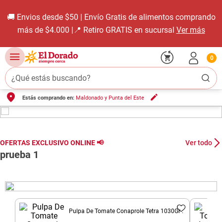
s de alimentos comprando
Descargá nuestra Ap
IS en sucursal
Ver más
0
¿Qué estás buscando?
Estás comprando en:
Maldonado y Punta del Este
TÉRMINOS MÁS BUSCADOS
1
.
carne carnicería
2
.
leche
OFERTAS EXCLUSIVO ONLINE 📢
Ver todo
3
.
aceite
prueba 1
4
.
queso
5
.
pollo
6
.
bondiola
Pulpa De Tomate Conaprole Tetra 1030Gr .
7
.
fideos