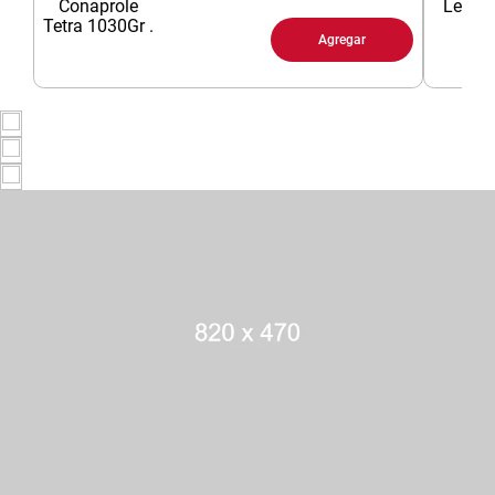
8
.
arroz
Agregar
9
.
harina
10
.
yerba