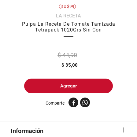
3 x $99
8
.
yerba
LA RECETA
9
.
arroz
Pulpa La Receta De Tomate Tamizada
10
.
harina
Tetrapack 1020Grs Sin Con
$ 44,90
$
35,00
Agregar
Comparte
+
Información