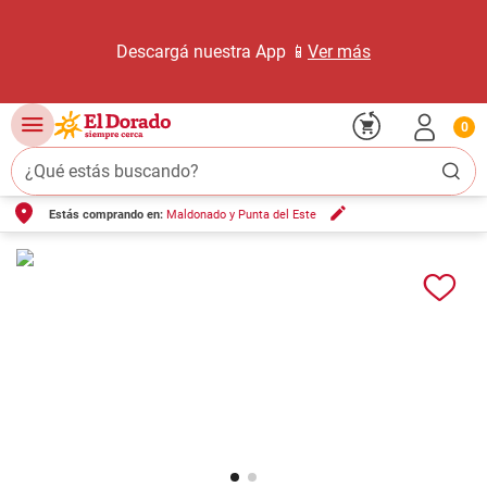
Descargá nuestra App 📱
Ver más
0
¿Qué estás buscando?
Estás comprando en:
Maldonado y Punta del Este
TÉRMINOS MÁS BUSCADOS
1
.
carne carnicería
2
.
leche
3
.
aceite
4
.
queso
5
.
pollo
6
.
bondiola
7
.
fideos