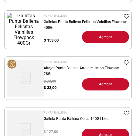
8
.
yerba
PUNTA BALLENA
9
.
harina
Galletas Punta Ballena Felicitas Vainillas Flowpack
10
.
400Gr
arroz
Agregar
$
153,00
PUNTA BALLENA
Alfajor Punta Ballena Arrolate Limon Flowpack
28Gr
$ 73,00
Agregar
$
33,00
PUNTA BALLENA
Galleta Punta Ballena Oblea 140G I Like
$ 127,00
Agregar