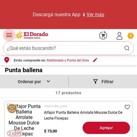
Descargá nuestra App 📱
Ver más
0
¿Qué estás buscando?
Estás comprando en:
Maldonado y Punta del Este
TÉRMINOS MÁS BUSCADOS
1
.
Punta ballena
carne carnicería
2
.
leche
Filtrar
3
.
aceite
17
productos
4
.
queso
PUNTA BALLENA
5
.
pollo
Alfajor Punta Ballena Arrolate Mousse Dulce De
Leche Flowpac
6
.
bondiola
Agregar
$
73,00
7
.
fideos
2 x$99