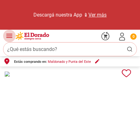
Descargá nuestra App 📱
Ver más
0
¿Qué estás buscando?
Estás comprando en:
Maldonado y Punta del Este
TÉRMINOS MÁS BUSCADOS
1
.
carne carnicería
2
.
leche
3
.
aceite
4
.
queso
5
.
bondiola
6
.
pollo
7
.
yerba