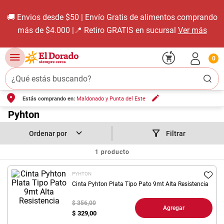
🚚 Envios desde $50 | Envío Gratis de alimentos comprando
más de $4.000 |📍 Retiro GRATIS en sucursal
Ver más
0
¿Qué estás buscando?
Estás comprando en:
Maldonado y Punta del Este
TÉRMINOS MÁS BUSCADOS
1
.
Pyhton
carne carnicería
2
.
leche
Filtrar
3
.
aceite
1
producto
4
.
queso
PYHTON
5
.
pollo
Cinta Pyhton Plata Tipo Pato 9mt Alta Resistencia
6
.
bondiola
$ 356,00
Agregar
$
329,00
7
.
fideos