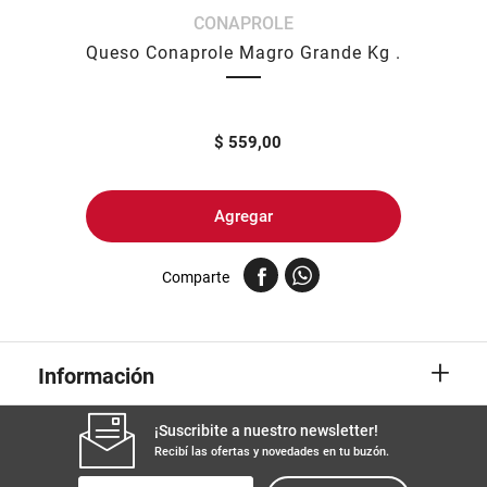
CONAPROLE
8
.
fideos
Queso Conaprole Magro Grande Kg .
9
.
arroz
10
.
harina
$
559,00
Agregar
Comparte
+
Información
¡Suscribite a nuestro newsletter!
Recibí las ofertas y novedades en tu buzón.