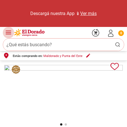
Descargá nuestra App 📱
Ver más
0
¿Qué estás buscando?
Estás comprando en:
Maldonado y Punta del Este
TÉRMINOS MÁS BUSCADOS
1
.
carne carnicería
2
.
leche
3
.
aceite
4
.
queso
5
.
bondiola
6
.
pollo
7
.
yerba