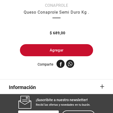
CONAPROLE
8
.
yerba
Queso Conaprole Semi Duro Kg .
9
.
harina
10
.
arroz
$
689,00
Agregar
Comparte
+
Información
¡Suscribite a nuestro newsletter!
Recibí las ofertas y novedades en tu buzón.