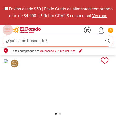
🚚 Envios desde $50 | Envío Gratis de alimentos comprando
más de $4.000 |📍 Retiro GRATIS en sucursal
Ver más
0
¿Qué estás buscando?
Estás comprando en:
Maldonado y Punta del Este
TÉRMINOS MÁS BUSCADOS
1
.
carne carnicería
2
.
leche
3
.
aceite
4
.
queso
5
.
pollo
6
.
bondiola
7
.
fideos