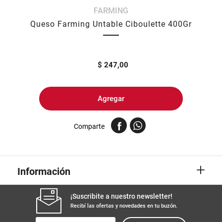
FARMING
8
.
yerba
Queso Farming Untable Ciboulette 400Gr
9
.
harina
10
.
arroz
$
247,00
Agregar
Comparte
+
Información
¡Suscribite a nuestro newsletter!
Recibí las ofertas y novedades en tu buzón.