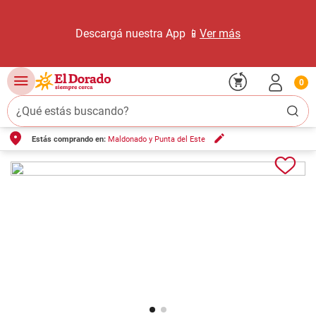
Descargá nuestra App 📱
Ver más
0
¿Qué estás buscando?
Estás comprando en:
Maldonado y Punta del Este
TÉRMINOS MÁS BUSCADOS
1
.
carne carnicería
2
.
leche
3
.
aceite
4
.
queso
5
.
pollo
6
.
bondiola
7
.
fideos