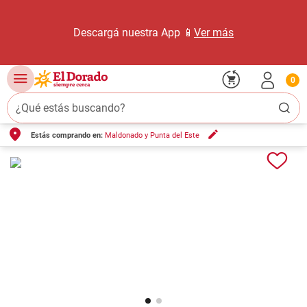
Descargá nuestra App 📱
Ver más
0
¿Qué estás buscando?
Estás comprando en:
Maldonado y Punta del Este
TÉRMINOS MÁS BUSCADOS
1
.
carne carnicería
2
.
leche
3
.
aceite
4
.
queso
5
.
bondiola
6
.
pollo
7
.
yerba