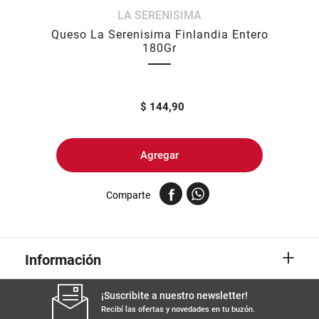
LA SERENISIMA
8
.
fideos
Queso La Serenisima Finlandia Entero
9
.
arroz
180Gr
10
.
harina
$
144,90
Agregar
Comparte
+
Información
¡Suscribite a nuestro newsletter!
Recibí las ofertas y novedades en tu buzón.