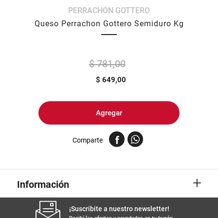
PERRACHON GOTTERO
8
.
yerba
Queso Perrachon Gottero Semiduro Kg
9
.
arroz
10
.
harina
$ 781,00
$
649,00
Agregar
Comparte
+
Información
¡Suscribite a nuestro newsletter!