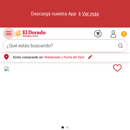
Descargá nuestra App 📱
Ver más
0
¿Qué estás buscando?
Estás comprando en:
Maldonado y Punta del Este
TÉRMINOS MÁS BUSCADOS
1
.
carne carnicería
2
.
leche
3
.
aceite
4
.
queso
5
.
pollo
6
.
bondiola
7
.
fideos