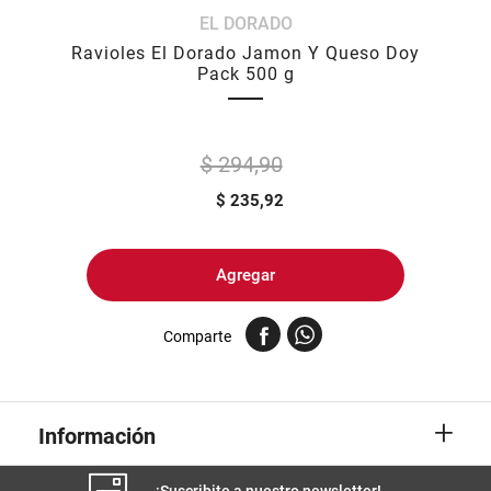
EL DORADO
8
.
yerba
Ravioles El Dorado Jamon Y Queso Doy
9
.
harina
Pack 500 g
10
.
arroz
$ 294,90
$
235,92
Agregar
Comparte
+
Información
¡Suscribite a nuestro newsletter!