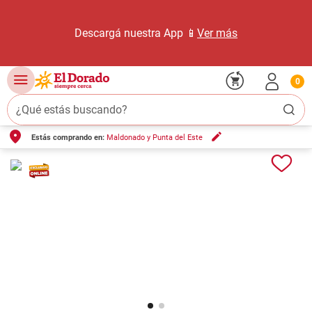
Descargá nuestra App 📱
Ver más
0
¿Qué estás buscando?
Estás comprando en:
Maldonado y Punta del Este
TÉRMINOS MÁS BUSCADOS
1
.
carne carnicería
2
.
leche
3
.
aceite
4
.
queso
5
.
pollo
6
.
bondiola
7
.
fideos