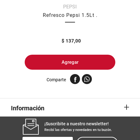
PEPSI
8
.
harina
Refresco Pepsi 1.5Lt .
9
.
arroz
10
.
yerba
$
137,00
Agregar
Comparte
+
Información
¡Suscribite a nuestro newsletter!
Recibí las ofertas y novedades en tu buzón.