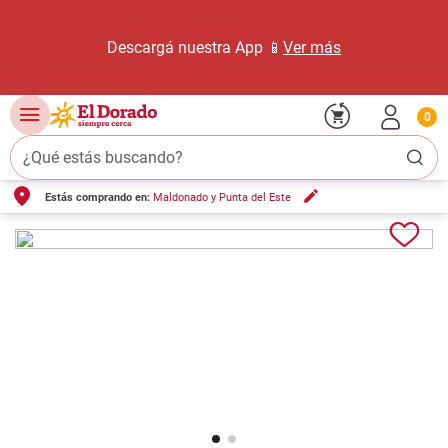
Descargá nuestra App 📱
Ver más
0
¿Qué estás buscando?
Estás comprando en:
Maldonado y Punta del Este
TÉRMINOS MÁS BUSCADOS
1
.
carne carnicería
2
.
leche
3
.
queso
4
.
aceite
5
.
pollo
6
.
bondiola
7
.
fideos