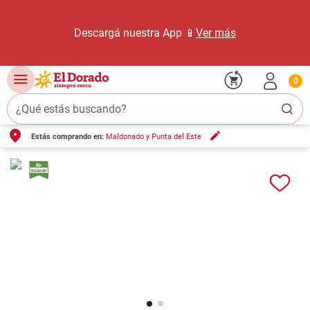
Descargá nuestra App 📱
Ver más
0
¿Qué estás buscando?
Estás comprando en:
Maldonado y Punta del Este
TÉRMINOS MÁS BUSCADOS
1
.
carne carnicería
2
.
leche
3
.
aceite
4
.
queso
5
.
pollo
6
.
bondiola
7
.
fideos