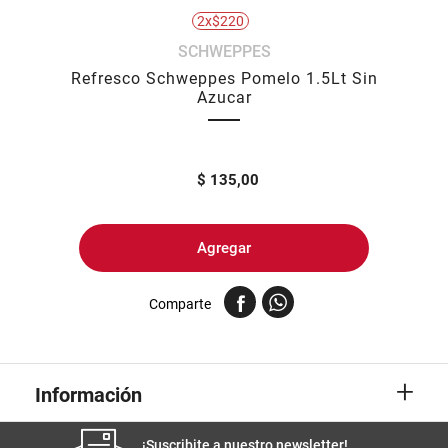
2x$220
8
.
yerba
SCHWEPPES
9
.
harina
Refresco Schweppes Pomelo 1.5Lt Sin
10
.
arroz
Azucar
$
135,00
Agregar
Comparte
+
Información
¡Suscribite a nuestro newsletter!