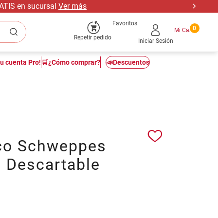
RATIS en sucursal
Ver más
Favoritos
0
Repetir pedido
Iniciar Sesión
tu cuenta Pro!
🛒¿Cómo comprar?
📣Descuentos
co Schweppes
 Descartable