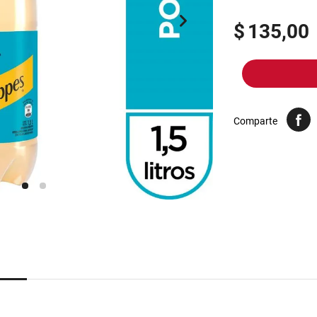
10
.
yerba
$
135,00
Comparte