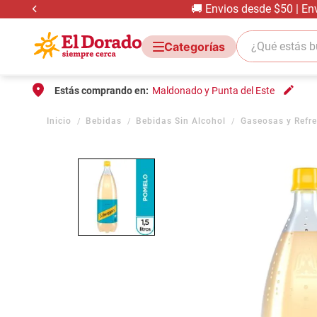
🚚 Envios desde $50 | En
¿Qué estás bus
Estás comprando en:
Maldonado y Punta del Este
Bebidas
Bebidas Sin Alcohol
Gaseosas y Refr