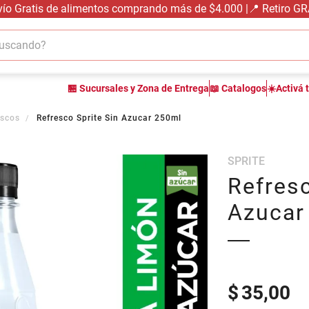
vío Gratis de alimentos comprando más de $4.000 |📍 Retiro G
cando?
TÉRMINOS MÁS BUSCADOS
🏪 Sucursales y Zona de Entrega
📖 Catalogos
☀️Activá 
1
.
carne carnicería
2
.
leche
escos
Refresco Sprite Sin Azucar 250ml
3
.
aceite
SPRITE
4
.
queso
Refresc
5
.
pollo
Azucar
6
.
bondiola
7
.
fideos
8
.
arroz
9
.
harina
$
35,00