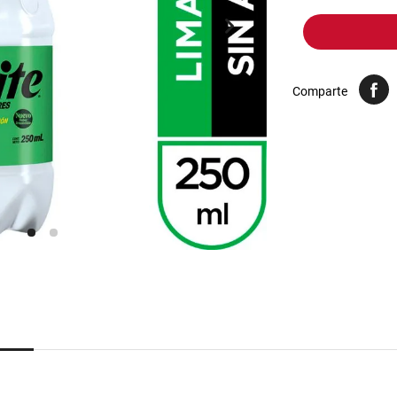
10
.
yerba
Comparte