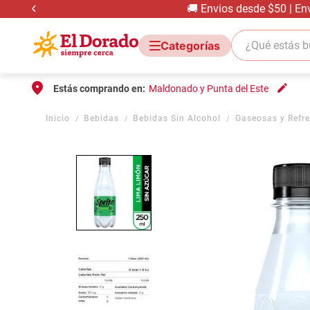
🚚 Envios desde $50 | En
¿Qué estás bus
Estás comprando en:
Maldonado y Punta del Este
Bebidas
Bebidas Sin Alcohol
Gaseosas y Refr