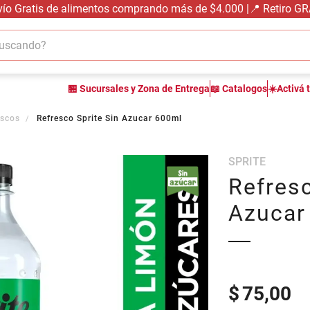
vío Gratis de alimentos comprando más de $4.000 |📍 Retiro G
cando?
TÉRMINOS MÁS BUSCADOS
🏪 Sucursales y Zona de Entrega
📖 Catalogos
☀️Activá 
1
.
carne carnicería
2
.
leche
escos
Refresco Sprite Sin Azucar 600ml
3
.
aceite
SPRITE
4
.
queso
Refresc
5
.
pollo
Azucar
6
.
bondiola
7
.
fideos
8
.
arroz
9
.
harina
$
75,00