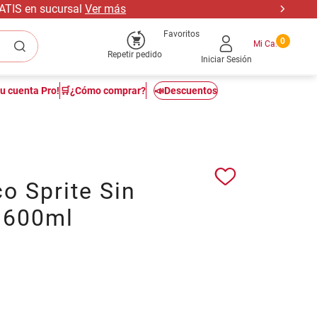
RATIS en sucursal
Ver más
Favoritos
0
Repetir pedido
Iniciar Sesión
tu cuenta Pro!
🛒¿Cómo comprar?
📣Descuentos
o Sprite Sin
 600ml