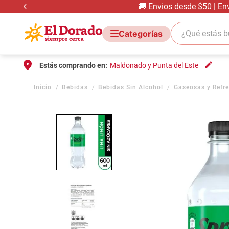
🚚 Envios desde $50 | En
¿Qué estás bus
Estás comprando en:
Maldonado y Punta del Este
Bebidas
Bebidas Sin Alcohol
Gaseosas y Refr