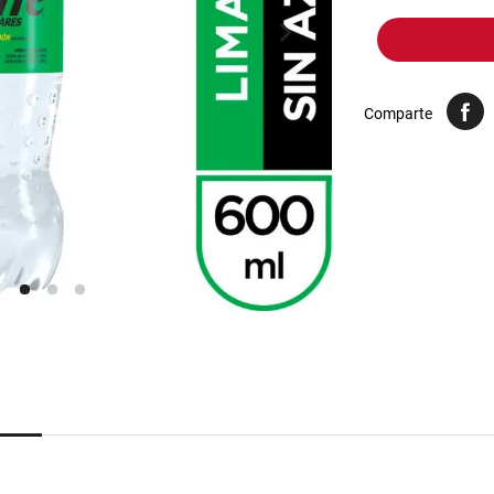
10
.
yerba
Comparte