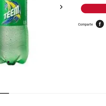
10
.
arroz
Comparte