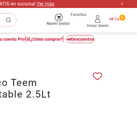
RATIS en sucursal
Ver más
Favoritos
0
Repetir pedido
Iniciar Sesión
tu cuenta Pro!
🛒¿Cómo comprar?
📣Descuentos
co Teem
able 2.5Lt