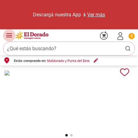
Descargá nuestra App 📱
Ver más
0
¿Qué estás buscando?
Estás comprando en:
Maldonado y Punta del Este
TÉRMINOS MÁS BUSCADOS
1
.
carne carnicería
2
.
leche
3
.
aceite
4
.
queso
5
.
pollo
6
.
bondiola
7
.
fideos