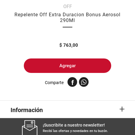
OFF
8
.
yerba
Repelente Off Extra Duracion Bonus Aerosol
9
.
arroz
290Ml
10
.
harina
$
763,00
Agregar
Comparte
+
Información
¡Suscribite a nuestro newsletter!
Recibí las ofertas y novedades en tu buzón.