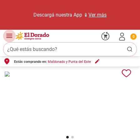
Descargá nuestra App 📱
Ver más
0
¿Qué estás buscando?
Estás comprando en:
Maldonado y Punta del Este
TÉRMINOS MÁS BUSCADOS
1
.
carne carnicería
2
.
leche
3
.
aceite
4
.
queso
5
.
pollo
6
.
bondiola
7
.
fideos