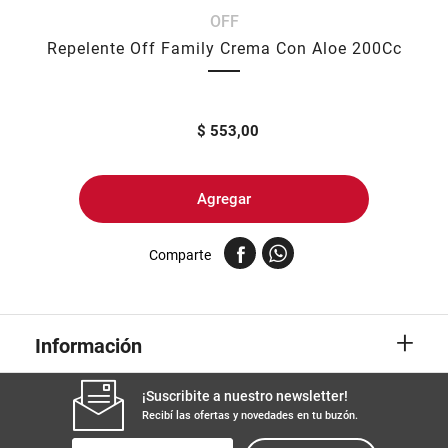
OFF
8
.
yerba
Repelente Off Family Crema Con Aloe 200Cc
9
.
harina
10
.
arroz
$
553,00
Agregar
Comparte
+
Información
¡Suscribite a nuestro newsletter!
Recibí las ofertas y novedades en tu buzón.