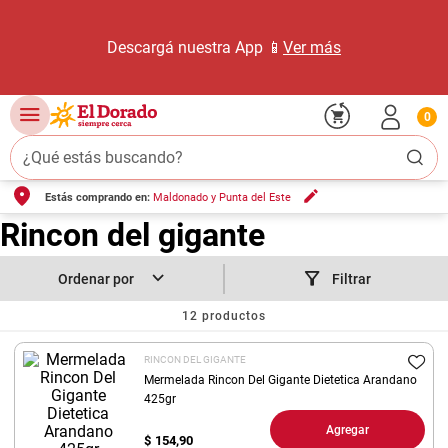
Descargá nuestra App 📱
Ver más
0
¿Qué estás buscando?
Estás comprando en:
Maldonado y Punta del Este
TÉRMINOS MÁS BUSCADOS
Rincon del gigante
1
.
carne carnicería
2
.
leche
Filtrar
3
.
aceite
12
productos
4
.
queso
RINCON DEL GIGANTE
5
.
pollo
Mermelada Rincon Del Gigante Dietetica Arandano
6
.
425gr
bondiola
Agregar
7
.
fideos
$
154,90