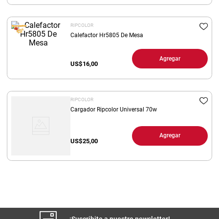
8
.
yerba
RIPCOLOR
9
.
harina
Calefactor Hr5805 De Mesa
10
.
arroz
Agregar
US$
16,00
RIPCOLOR
Cargador Ripcolor Universal 70w
Agregar
US$
25,00
¡Suscribite a nuestro newsletter!