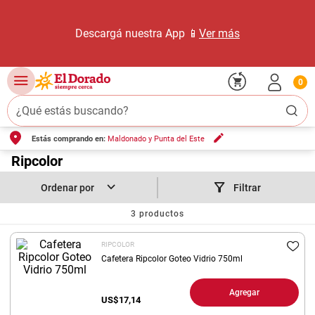
Descargá nuestra App 📱
Ver más
0
¿Qué estás buscando?
Estás comprando en:
Maldonado y Punta del Este
TÉRMINOS MÁS BUSCADOS
1
.
Ripcolor
carne carnicería
2
.
leche
Filtrar
3
.
aceite
3
productos
4
.
queso
RIPCOLOR
5
.
pollo
Cafetera Ripcolor Goteo Vidrio 750ml
6
.
bondiola
Agregar
US$
17,14
7
.
fideos