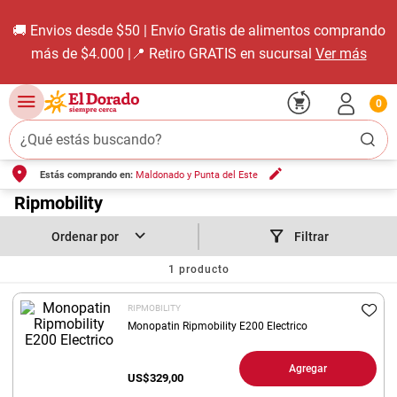
🚚 Envios desde $50 | Envío Gratis de alimentos comprando
más de $4.000 |📍 Retiro GRATIS en sucursal
Ver más
0
¿Qué estás buscando?
Estás comprando en:
Maldonado y Punta del Este
TÉRMINOS MÁS BUSCADOS
1
.
Ripmobility
carne carnicería
2
.
leche
Filtrar
3
.
aceite
1
producto
4
.
queso
RIPMOBILITY
5
.
pollo
Monopatin Ripmobility E200 Electrico
6
.
bondiola
Agregar
US$
329,00
7
.
fideos