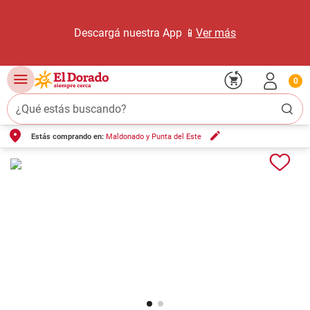
Descargá nuestra App 📱
Ver más
0
¿Qué estás buscando?
Estás comprando en:
Maldonado y Punta del Este
TÉRMINOS MÁS BUSCADOS
1
.
carne carnicería
2
.
leche
3
.
aceite
4
.
queso
5
.
bondiola
6
.
yerba
7
.
pollo