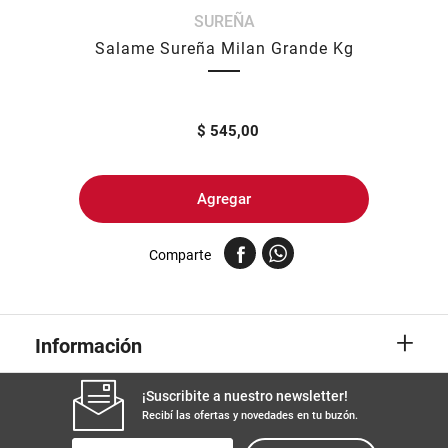
SUREÑA
8
.
arroz
Salame Sureña Milan Grande Kg
9
.
harina
10
.
fideos
$
545,00
Agregar
Comparte
+
Información
¡Suscribite a nuestro newsletter!
Recibí las ofertas y novedades en tu buzón.