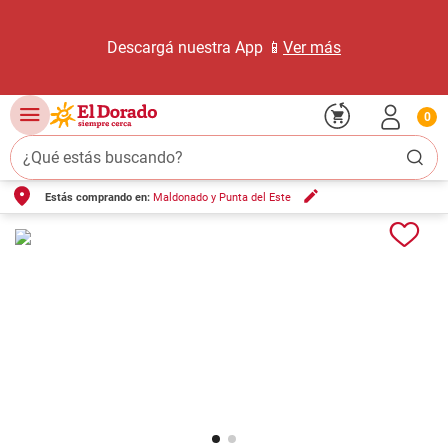
Descargá nuestra App 📱
Ver más
0
¿Qué estás buscando?
Estás comprando en:
Maldonado y Punta del Este
TÉRMINOS MÁS BUSCADOS
1
.
carne carnicería
2
.
leche
3
.
aceite
4
.
queso
5
.
pollo
6
.
bondiola
7
.
fideos