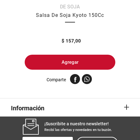
DE SOJA
8
.
yerba
Salsa De Soja Kyoto 150Cc
9
.
harina
10
.
arroz
$
157,00
Agregar
Comparte
+
Información
¡Suscribite a nuestro newsletter!
Recibí las ofertas y novedades en tu buzón.