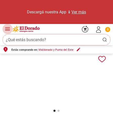
Descargá nuestra App 📱
Ver más
0
¿Qué estás buscando?
Estás comprando en:
Maldonado y Punta del Este
TÉRMINOS MÁS BUSCADOS
1
.
carne carnicería
2
.
leche
3
.
aceite
4
.
queso
5
.
bondiola
6
.
yerba
7
.
pollo