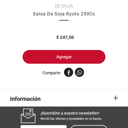
DE SOJA
8
.
arroz
Salsa De Soja Kyoto 250Cc
9
.
harina
10
.
fideos
$
247,00
Agregar
Comparte
+
Información
¡Suscribite a nuestro newsletter!
Recibí las ofertas y novedades en tu buzón.