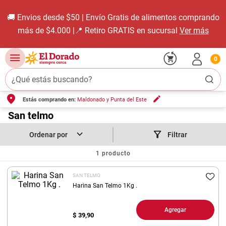
🚚 Envios desde $50 | Envío Gratis de alimentos comprando
más de $4.000 |📍 Retiro GRATIS en sucursal
Ver más
0
¿Qué estás buscando?
Estás comprando en:
Maldonado y Punta del Este
TÉRMINOS MÁS BUSCADOS
1
.
San telmo
carne carnicería
2
.
leche
Filtrar
3
.
aceite
1
producto
4
.
queso
SAN TELMO
5
.
pollo
Harina San Telmo 1Kg .
6
.
bondiola
Agregar
$
39,90
7
.
fideos