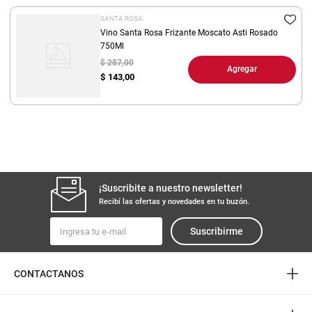
SANTA ROSA
Vino Santa Rosa Frizante Moscato Asti Rosado
750Ml
$ 287,00
Agregar
$
143,00
¡Suscribite a nuestro newsletter!
Recibí las ofertas y novedades en tu buzón.
Suscribirme
+
CONTACTANOS