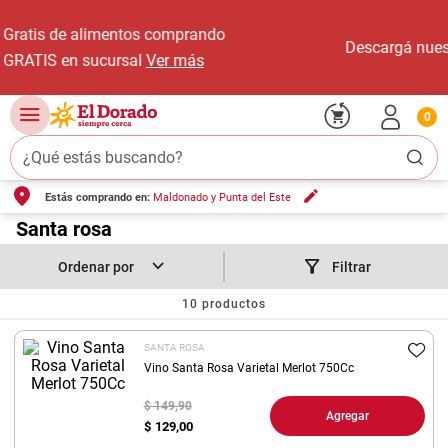
Descargá nuestra App 📱
Ver más
0
¿Qué estás buscando?
Estás comprando en:
Maldonado y Punta del Este
TÉRMINOS MÁS BUSCADOS
1
.
Santa rosa
carne carnicería
2
.
leche
Filtrar
3
.
aceite
10
productos
4
.
queso
SANTA ROSA
5
.
pollo
Vino Santa Rosa Varietal Merlot 750Cc
6
.
bondiola
$ 149,90
Agregar
$
129,00
7
.
fideos