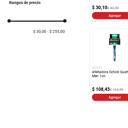
Rangos de precio
Depilación
$
30,10
$ 43,00
Agregar
$ 30,00
$ 255,00
SCHICK
Afeitadora Schick Quat
Men 1un
$
108,43
$ 154,90
Agregar