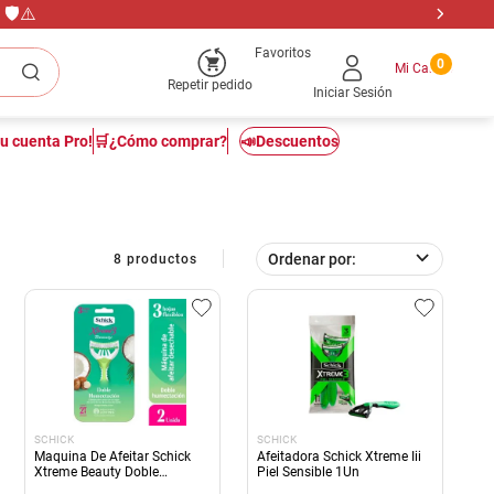
🛡️⚠️
Favoritos
0
Repetir pedido
Iniciar Sesión
tu cuenta Pro!
🛒¿Cómo comprar?
📣Descuentos
Ordenar por
8
productos
SCHICK
SCHICK
Maquina De Afeitar Schick
Afeitadora Schick Xtreme Iii
Xtreme Beauty Doble
Piel Sensible 1Un
Humectacion 2u