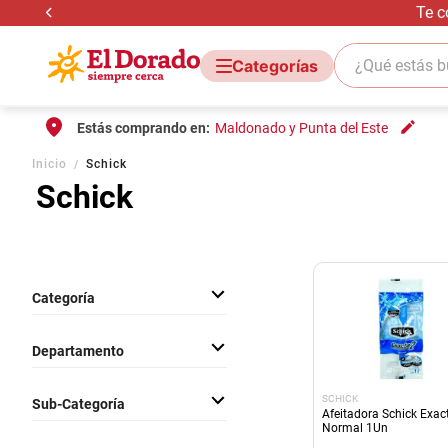
Te c
¿Qué estás bus
Estás comprando en:
Maldonado y Punta del Este
Inicio
Schick
Schick
Categoría
Cuidado Corporal
Departamento
Cuidado Personal
SCHICK
Sub-Categoría
Afeitadora Schick Exact
Normal 1Un
Artículos de Afeitar y