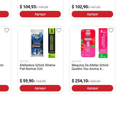
10
.
yerba
$
104,93
$
102,90
$ 149,90
$ 147,00
Agregar
Agregar
SCHICK
SCHICK
tro
Afeitadora Schick Xtreme
Maquina De Afeitar Schick
Piel Normal 2Un
Quattro You Aroma A
Frambuesa 2un
$
59,90
$
254,10
$ 134,90
$ 363,00
Agregar
Agregar