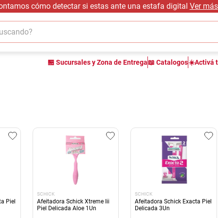
ontamos cómo detectar si estas ante una estafa digital
Ver más
cando?
TÉRMINOS MÁS BUSCADOS
🏪 Sucursales y Zona de Entrega
📖 Catalogos
☀️Activá 
1
.
carne carnicería
2
.
leche
3
.
aceite
4
.
queso
5
.
pollo
6
.
bondiola
7
.
fideos
8
.
arroz
SCHICK
SCHICK
9
.
harina
a Piel
Afeitadora Schick Xtreme Iii
Afeitadora Schick Exacta Piel
Piel Delicada Aloe 1Un
Delicada 3Un