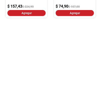
$
157,43
$
74,90
$ 224,90
$ 107,00
Agregar
Agregar