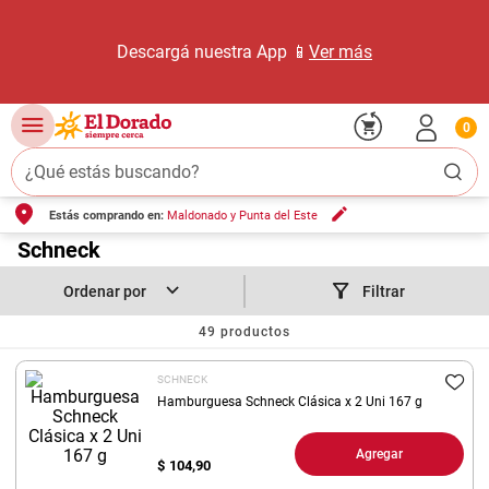
Descargá nuestra App 📱
Ver más
0
¿Qué estás buscando?
Estás comprando en:
Maldonado y Punta del Este
TÉRMINOS MÁS BUSCADOS
1
.
Schneck
carne carnicería
2
.
leche
Filtrar
3
.
aceite
49
productos
4
.
queso
SCHNECK
5
.
pollo
Hamburguesa Schneck Clásica x 2 Uni 167 g
6
.
bondiola
Agregar
$
104,90
7
.
fideos