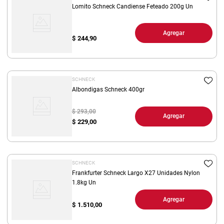
Lomito Schneck Candiense Feteado 200g Un
Agregar
$
244,90
SCHNECK
Albondigas Schneck 400gr
$ 293,00
Agregar
$
229,00
SCHNECK
Frankfurter Schneck Largo X27 Unidades Nylon
1.8kg Un
Agregar
$
1.510,00