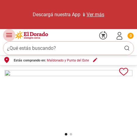
Descargá nuestra App 📱
Ver más
0
¿Qué estás buscando?
Estás comprando en:
Maldonado y Punta del Este
TÉRMINOS MÁS BUSCADOS
1
.
carne carnicería
2
.
leche
3
.
aceite
4
.
queso
5
.
pollo
6
.
bondiola
7
.
fideos