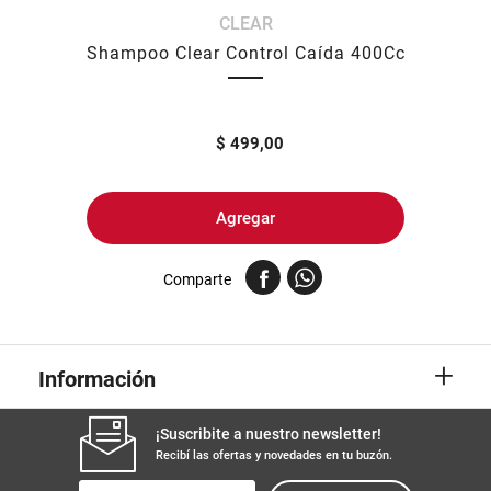
CLEAR
8
.
yerba
Shampoo Clear Control Caída 400Cc
9
.
harina
10
.
arroz
$
499,00
Agregar
Comparte
+
Información
¡Suscribite a nuestro newsletter!
Recibí las ofertas y novedades en tu buzón.