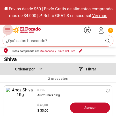
🚚 Envios desde $50 | Envío Gratis de alimentos comprando
más de $4.000 |📍 Retiro GRATIS en sucursal
Ver más
0
¿Qué estás buscando?
Estás comprando en:
Maldonado y Punta del Este
TÉRMINOS MÁS BUSCADOS
1
.
Shiva
carne carnicería
2
.
leche
Filtrar
3
.
aceite
2
productos
4
.
queso
SHIVA
5
.
pollo
Arroz Shiva 1Kg
6
.
bondiola
$ 45,00
Agregar
$
33,00
7
.
fideos