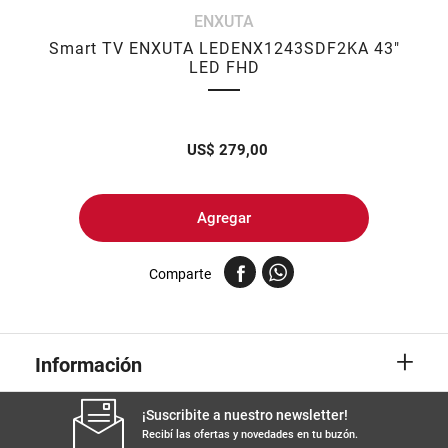
ENXUTA
8
.
yerba
Smart TV ENXUTA LEDENX1243SDF2KA 43"
9
.
harina
LED FHD
10
.
arroz
US$
279,00
Agregar
Comparte
+
Información
¡Suscribite a nuestro newsletter!
Recibí las ofertas y novedades en tu buzón.