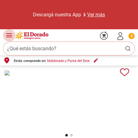
Descargá nuestra App 📱
Ver más
0
¿Qué estás buscando?
Estás comprando en:
Maldonado y Punta del Este
TÉRMINOS MÁS BUSCADOS
1
.
carne carnicería
2
.
leche
3
.
aceite
4
.
queso
5
.
pollo
6
.
bondiola
7
.
fideos