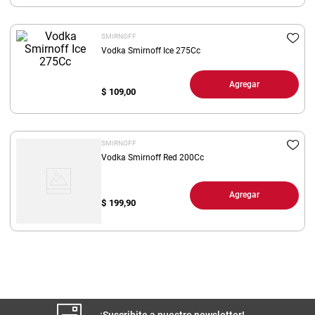
8
.
yerba
SMIRNOFF
9
.
arroz
Vodka Smirnoff Ice 275Cc
10
.
harina
Agregar
$
109,00
SMIRNOFF
Vodka Smirnoff Red 200Cc
Agregar
$
199,90
¡Suscribite a nuestro newsletter!