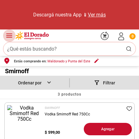
Descargá nuestra App 📱
Ver más
0
¿Qué estás buscando?
Estás comprando en:
Maldonado y Punta del Este
TÉRMINOS MÁS BUSCADOS
1
.
Smirnoff
carne carnicería
2
.
leche
Filtrar
3
.
aceite
3
productos
4
.
queso
SMIRNOFF
5
.
pollo
Vodka Smirnoff Red 750Cc
6
.
bondiola
Agregar
$
599,00
7
.
fideos