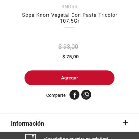
KNORR
8
.
yerba
Sopa Knorr Vegetal Con Pasta Tricolor
9
.
harina
107.5Gr
10
.
arroz
$ 93,00
$
75,00
Agregar
Comparte
+
Información
¡Suscribite a nuestro newsletter!