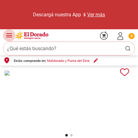
Descargá nuestra App 📱
Ver más
0
¿Qué estás buscando?
Estás comprando en:
Maldonado y Punta del Este
TÉRMINOS MÁS BUSCADOS
1
.
carne carnicería
2
.
leche
3
.
aceite
4
.
queso
5
.
pollo
6
.
bondiola
7
.
fideos