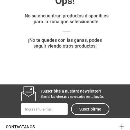
8
.
yerba
9
.
arroz
10
.
harina
¡Suscribite a nuestro newsletter!
Recibí las ofertas y novedades en tu buzón.
Suscribirme
+
CONTACTANOS