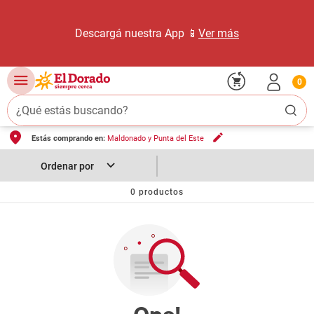
Descargá nuestra App 📱
Ver más
0
¿Qué estás buscando?
Estás comprando en:
Maldonado y Punta del Este
TÉRMINOS MÁS BUSCADOS
1
.
carne carnicería
2
.
leche
0
productos
3
.
aceite
4
.
queso
5
.
pollo
6
.
bondiola
7
.
fideos