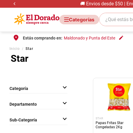
🚚 Envios desde $50 | En
¿Qué estás bus
Estás comprando en:
Maldonado y Punta del Este
Inicio
Star
Star
Categoría
Congelados
Departamento
Bazar
Hogar
STAR
Sub-Categoría
Comestibles
Papas Fritas Star
Congeladas 2Kg
Papas