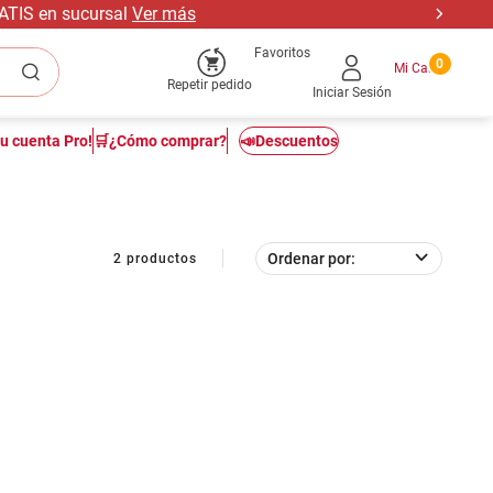
RATIS en sucursal
Ver más
Favoritos
0
Repetir pedido
Iniciar Sesión
tu cuenta Pro!
🛒¿Cómo comprar?
📣Descuentos
Ordenar por
2
productos