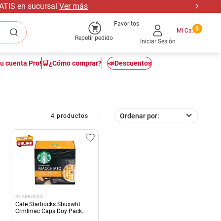
RATIS en sucursal
Ver más
Favoritos
0
Repetir pedido
Iniciar Sesión
tu cuenta Pro!
🛒¿Cómo comprar?
📣Descuentos
Ordenar por
4
productos
STARBUCKS
Cafe Starbucks Sbuxwht
Crmlmac Caps Doy Pack
120Grs