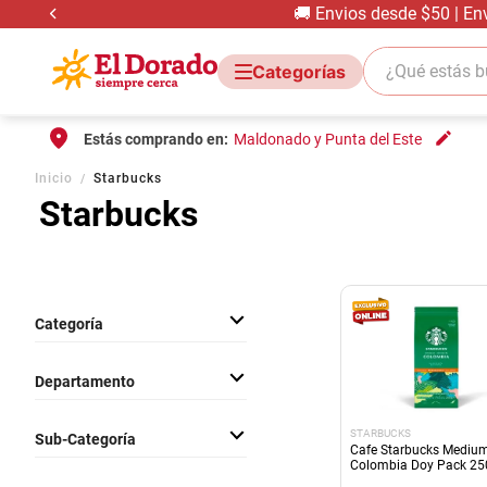
🚚 Envios desde $50 | En
¿Qué estás bus
Estás comprando en:
Maldonado y Punta del Este
Inicio
Starbucks
Starbucks
Categoría
Almacen
Departamento
Comestibles
STARBUCKS
Sub-Categoría
Cafe Starbucks Mediu
Colombia Doy Pack 25
Café