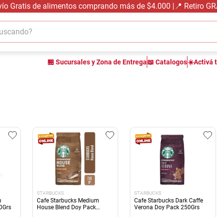
vío Gratis de alimentos comprando más de $4.000 |📍 Retiro G
cando?
TÉRMINOS MÁS BUSCADOS
🏪 Sucursales y Zona de Entrega
📖 Catalogos
☀️Activá 
1
.
carne carnicería
2
.
leche
3
.
aceite
4
.
queso
5
.
pollo
6
.
bondiola
7
.
fideos
8
.
arroz
STARBUCKS
STARBUCKS
9
.
harina
m
Cafe Starbucks Medium
Cafe Starbucks Dark Caffe
0Grs
House Blend Doy Pack
Verona Doy Pack 250Grs
250Grs