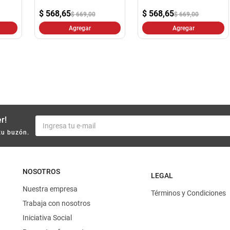
10
.
yerba
$
568,65
$
568,65
$ 669,00
$ 669,00
Agregar
Agregar
r!
tu buzón.
NOSOTROS
LEGAL
Nuestra empresa
Términos y Condiciones
Trabaja con nosotros
Iniciativa Social