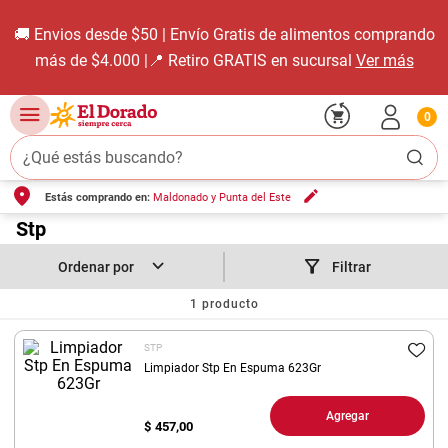
🚚 Envios desde $50 | Envío Gratis de alimentos comprando
más de $4.000 |📍 Retiro GRATIS en sucursal
Ver más
0
¿Qué estás buscando?
Estás comprando en:
Maldonado y Punta del Este
TÉRMINOS MÁS BUSCADOS
1
.
Stp
carne carnicería
2
.
leche
Filtrar
3
.
aceite
1
producto
4
.
queso
STP
5
.
pollo
Limpiador Stp En Espuma 623Gr
6
.
bondiola
Agregar
$
457,00
7
.
fideos