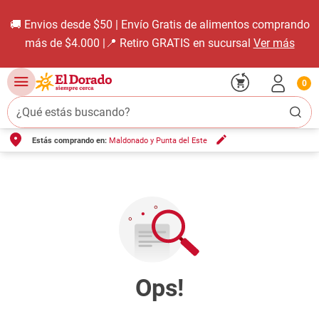
🚚 Envios desde $50 | Envío Gratis de alimentos comprando
más de $4.000 |📍 Retiro GRATIS en sucursal
Ver más
0
¿Qué estás buscando?
Estás comprando en:
Maldonado y Punta del Este
TÉRMINOS MÁS BUSCADOS
1
.
carne carnicería
2
.
leche
3
.
aceite
4
.
queso
5
.
pollo
6
.
bondiola
7
.
fideos