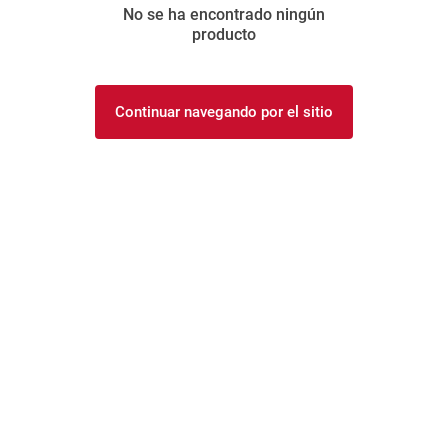
No se ha encontrado ningún
8
.
arroz
producto
9
.
harina
10
.
yerba
Continuar navegando por el sitio