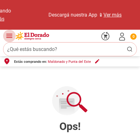
Descargá nuestra App 📱
Ver más
0
¿Qué estás buscando?
Estás comprando en:
Maldonado y Punta del Este
TÉRMINOS MÁS BUSCADOS
1
.
carne carnicería
2
.
leche
3
.
aceite
4
.
queso
5
.
pollo
6
.
bondiola
7
.
fideos