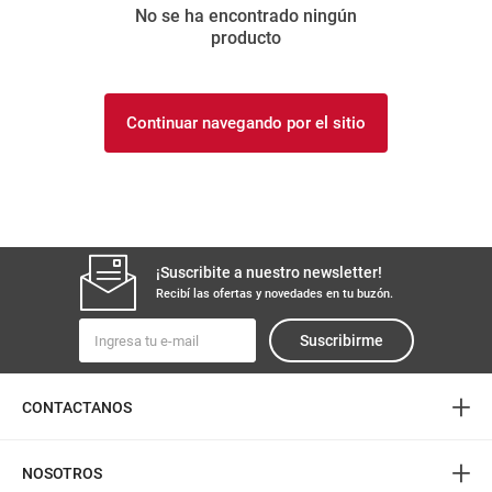
No se ha encontrado ningún
8
.
yerba
producto
9
.
harina
10
.
arroz
Continuar navegando por el sitio
¡Suscribite a nuestro newsletter!
Recibí las ofertas y novedades en tu buzón.
Suscribirme
+
CONTACTANOS
+
NOSOTROS