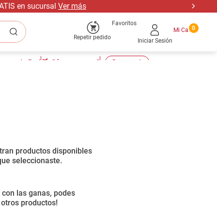
RATIS en sucursal
Ver más
Favoritos
0
Repetir pedido
Iniciar Sesión
tu cuenta Pro!
🛒¿Cómo comprar?
📣Descuentos
Ordenar por
0
productos