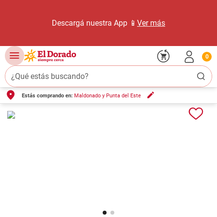
Descargá nuestra App 📱
Ver más
0
¿Qué estás buscando?
Estás comprando en:
Maldonado y Punta del Este
TÉRMINOS MÁS BUSCADOS
1
.
carne carnicería
2
.
leche
3
.
aceite
4
.
queso
5
.
pollo
6
.
bondiola
7
.
fideos