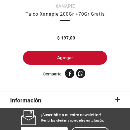
XANAPIE
8
.
arroz
Talco Xanapie 200Gr +70Gr Gratis
9
.
harina
10
.
yerba
$
197,00
Agregar
Comparte
+
Información
¡Suscribite a nuestro newsletter!
Recibí las ofertas y novedades en tu buzón.