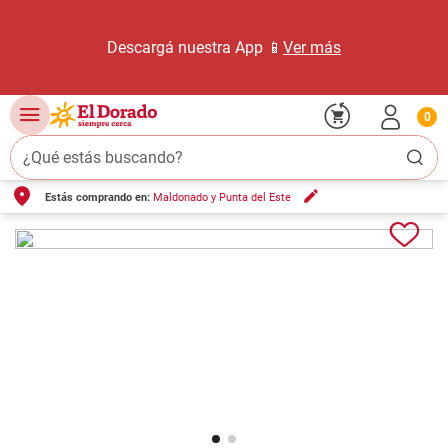
Descargá nuestra App 📱
Ver más
0
¿Qué estás buscando?
Estás comprando en:
Maldonado y Punta del Este
TÉRMINOS MÁS BUSCADOS
1
.
carne carnicería
2
.
leche
3
.
aceite
4
.
queso
5
.
bondiola
6
.
pollo
7
.
yerba