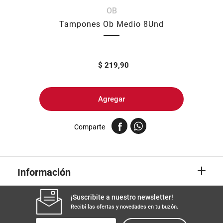
OB
8
.
fideos
Tampones Ob Medio 8Und
9
.
arroz
10
.
harina
$
219,90
Agregar
Comparte
+
Información
¡Suscribite a nuestro newsletter!
Recibí las ofertas y novedades en tu buzón.