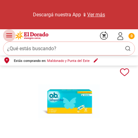
Descargá nuestra App 📱
Ver más
0
¿Qué estás buscando?
Estás comprando en:
Maldonado y Punta del Este
TÉRMINOS MÁS BUSCADOS
1
.
carne carnicería
2
.
leche
3
.
aceite
4
.
queso
5
.
pollo
6
.
bondiola
7
.
fideos