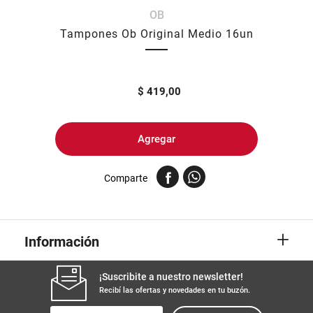
OB
8
.
arroz
Tampones Ob Original Medio 16un
9
.
harina
10
.
yerba
$
419,00
Agregar
Comparte
+
Información
¡Suscribite a nuestro newsletter!
Recibí las ofertas y novedades en tu buzón.