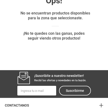
8
.
yerba
9
.
arroz
10
.
harina
¡Suscribite a nuestro newsletter!
Recibí las ofertas y novedades en tu buzón.
Suscribirme
+
CONTACTANOS