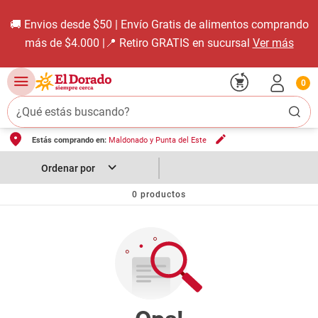
🚚 Envios desde $50 | Envío Gratis de alimentos comprando
más de $4.000 |📍 Retiro GRATIS en sucursal
Ver más
0
¿Qué estás buscando?
Estás comprando en:
Maldonado y Punta del Este
TÉRMINOS MÁS BUSCADOS
1
.
carne carnicería
2
.
leche
0
productos
3
.
aceite
4
.
queso
5
.
pollo
6
.
bondiola
7
.
fideos