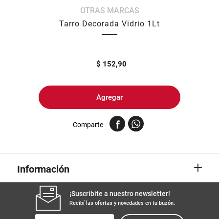
OTRAS MARCAS
8
.
arroz
Tarro Decorada Vidrio 1Lt
9
.
harina
10
.
yerba
$
152,90
Agregar
Comparte
+
Información
¡Suscribite a nuestro newsletter!
Recibí las ofertas y novedades en tu buzón.