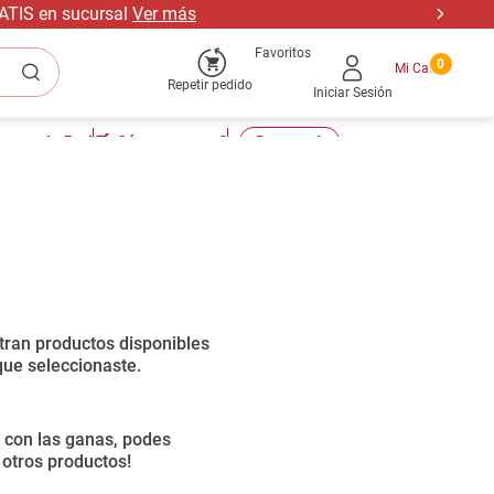
RATIS en sucursal
Ver más
Favoritos
0
Repetir pedido
Iniciar Sesión
tu cuenta Pro!
🛒¿Cómo comprar?
📣Descuentos
Ordenar por
0
productos